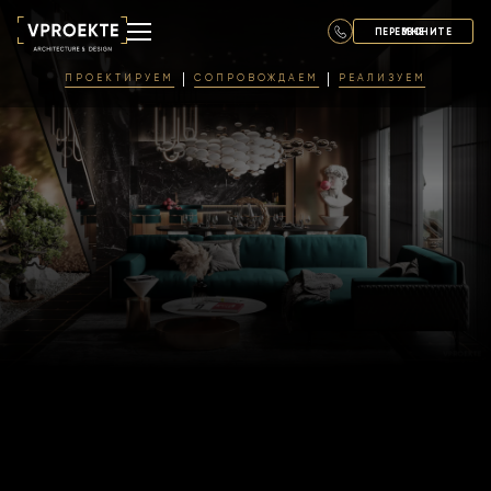
ПЕРЕЗВОНИТЕ МНЕ
ПРОЕКТИРУЕМ
СОПРОВОЖДАЕМ
РЕАЛИЗУЕМ