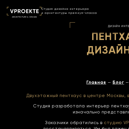
Cтудия дизайна интерьера
и архитектуры премиум-класса
ДИЗАЙН ИНТ
ПЕНТХ
ДИЗАЙН
Главная
Блог
—
—
Двухэтажный пентхаус в центре Москвы, 
Студия разработала интерьер пентхау
изначально представл
Заказчики обратились в
студию V
восстанавливаться. Им был важен