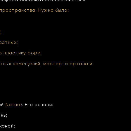
 пространства. Нужно было:
;
ватных;
ю пластику форм.
атных помещений, мастер-квартала и
ой
Nature
. Его основы:
нь;
каней;