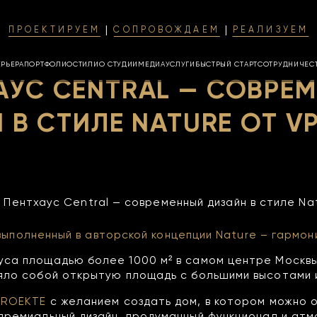
ПРОЕКТИРУЕМ
СОПРОВОЖДАЕМ
РЕАЛИЗУЕМ
ЕРЬЕРА
ПОРТФОЛИО
СТИЛИ
О СТУДИИ
МЕДИА
УСЛУГИ
БЫСТРЫЙ СТАРТ
СОТРУДНИЧЕС
АУС CENTRAL — СОВРЕ
 В СТИЛЕ NATURE ОТ V
 Пентхаус Central — современный дизайн в стиле Na
выполненный
в авторской концепции Nature
– гармони
са площадью более 1000 м² в самом центре Москвы
яло собой открытую площадь с большими высотами 
PROEKTE
с желанием создать дом, в котором можно 
 премиальный дизайн, продуманный функционал и ат