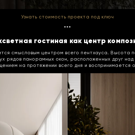
Узнать стоимость проекта под ключ
***
хсветная гостиная как центр композ
вится смысловым центром всего пентхауса. Высота 
вух рядов панорамных окон, расположенных друг над
ением на протяжении всего дня и воспринимается 